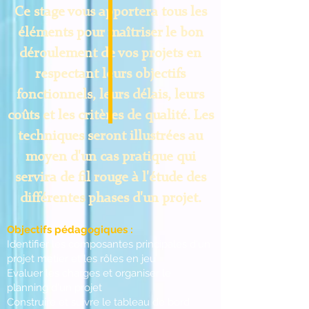
Ce stage vous apportera tous les
éléments pour maîtriser le bon
déroulement de vos projets en
respectant leurs objectifs
fonctionnels, leurs délais, leurs
coûts et les critères de qualité. Les
techniques seront illustrées au
moyen d'un cas pratique qui
servira de fil rouge à l'étude des
différentes phases d'un projet.
Objectifs pédagogiques :
Identifier les composantes principales d'un
projet métier et les rôles en jeu
Evaluer les charges et organiser le
planning d'un projet
Construire et suivre le tableau de bord