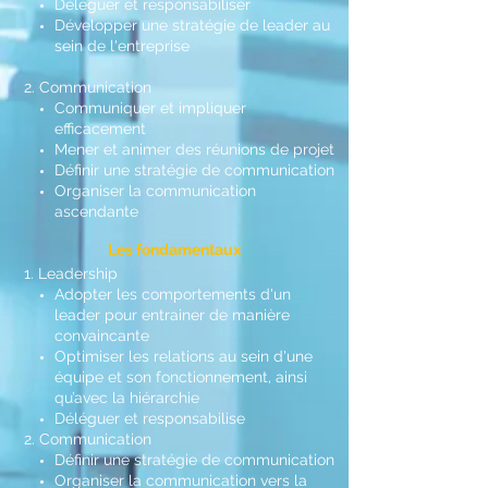
Déléguer et responsabiliser
Développer une stratégie de leader au
sein de l'entreprise
2. Communication
Communiquer et impliquer
efficacement
Mener et animer des réunions de projet
Définir une stratégie de communication
Organiser la communication
ascendante
Les fondamentaux
1. Leadership​
Adopter les comportements d'un
leader pour entrainer de manière
convaincante
Optimiser les relations au sein d'une
équipe et son fonctionnement, ainsi
qu’avec la hiérarchie
Déléguer et responsabilise
2. Communication
Définir une stratégie de communication
Organiser la communication vers la