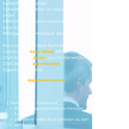
budgétaire d'un projet
Surveiller et maîtriser les risques d'un
projet
Maîtriser les indicateurs pour décider de
sous-traiter
Manager et communiquer dans le projet
Nous proposons deux formations
s'adressant à
deux cibles
différentes :
Chef de projet
Junior
: Les fondamentaux
Chef de projet
expérimenté
:
Approfondissement
Approfondissement
1. Management Transversal
Rôles et responsabilités du manager
transverse
Orienter et créer de la cohésion au sein
de l'équipe