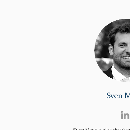
Sven 
Sven Macé a plus de 10 an