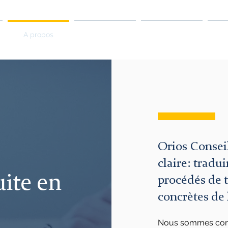
A propos
Clients
Projets
Orios Conseil
claire: tradu
uite en
procédés de t
concrètes de 
Nous sommes convai