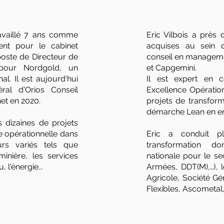
vaillé 7 ans comme
Eric Vilbois a près
nt pour le cabinet
acquises au sein d
oste de Directeur de
conseil en manageme
e pour Nordgold, un
et Capgemini.
al. Il est aujourd'hui
Il est expert en 
éral d'Orios Conseil
Excellence Opératio
net en 2020.
projets de transfor
démarche Lean en e
 dizaines de projets
ce opérationnelle dans
Eric a conduit p
urs variés tels que
transformation do
 minière, les services
nationale pour le se
 l'énergie...
Armées, DDT(M),…), l
Agricole, Société Gén
Flexibles, Ascometal,…)