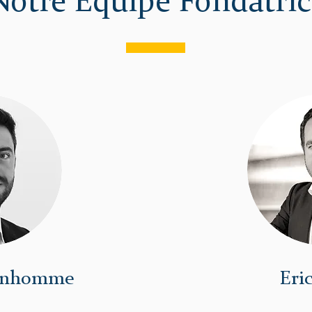
Notre Equipe Fondatric
onhomme
Eric