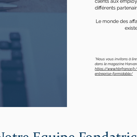
clients aux employ
différents partena
Le monde des affa
exist
*Nous vous invitons à lir
dans le magazine Harvar
https://www.hbrfrance.f
entreprise-formidable/​