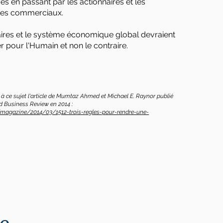
és en passant par les
actionnaires et les
ires commerciaux.
ires et le système économique global devraient
er pour l'Humain et non le contraire.
e à ce sujet l'article de Mumtaz Ahmed et Michael E. Raynor publié
d Business Review en 2014 :
r/magazine/2014/03/1512-trois-regles-pour-rendre-une-