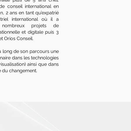
de conseil international en
n, 2 ans en tant qu’expatrié
riel international où il a
 nombreux projets de
tionnelle et digitale puis 3
t Orios Conseil.
au long de son parcours une
linaire dans les technologies
visualisation) ainsi que dans
te du changement.
ts