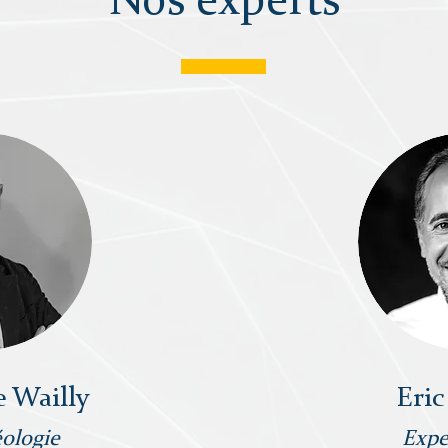
Nos experts
e Wailly
Eric
ologie
Expe