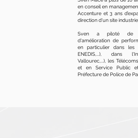
en conseil en management
Accenture et 3 ans d’expa
direction d'un site industrie
Sven a piloté de n
d'amélioration de perfor
en particulier dans les U
ENEDIS,...), dans l'I
Vallourec,...), les Téléc
et en Service Public e
Préfecture de Police de Pari
N