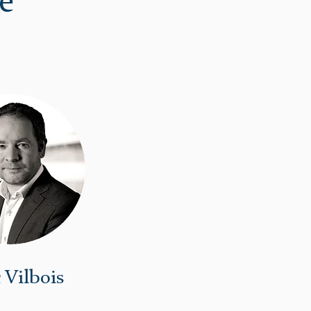
e
 Vilbois