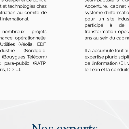
 et technologies chez
Accenture, cabinet 
triation au comité de
système d’informatio
l international.
pour un site indust
participé à de
ombreux projets
transformation opéra
mance opérationnelle,
ans au sein du cabine
tilities (Véolia, EDF,
ndustrie (Nordgold,
Il a accumulé tout 
oms (Bouygues Télécom)
expertise pluridiscip
t para-public (RATP,
de l’information (BI, 
s, DDT...).
le Lean et la condui
os Exper