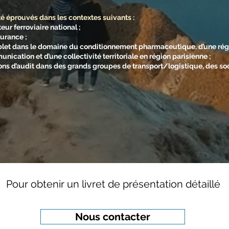
té éprouvés dans les contextes suivants :
ur ferroviaire national ;
urance ;
let dans le domaine du conditionnement pharmaceutique, d’une régi
nication et d’une collectivité territoriale en région parisienne ;
ons d’audit dans des grands groupes de transport/logistique, des soc
Pour obtenir un livret de présentation détaillé
Nous contacter