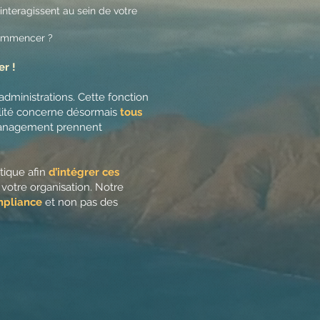
nteragissent au sein de votre
 commencer ?
er !
administrations. Cette fonction
alité concerne désormais
tous
e management prennent
tique afin
d’intégrer ces
 votre organisation. Notre
mpliance
et non pas des