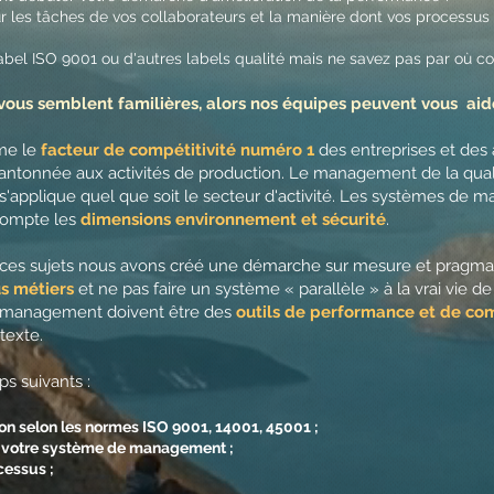
 les tâches de vos collaborateurs et la manière dont vos processus i
label ISO 9001 ou d'autres labels qualité mais ne savez pas par où
 vous semblent familières, alors nos équipes peuvent vous aid
me le
facteur de compétitivité numéro 1
des entreprises et des 
cantonnée aux activités de production. Le management de la qu
 s'applique quel que soit le secteur d'activité. Les systèmes d
compte les
dimensions environnement et sécurité
.
ces sujets nous avons créé une démarche sur mesure et pragma
s métiers
et ne pas faire un système « parallèle » à la vrai vie de
e management doivent être des
outils de performance et de co
texte.
s suivants :
n selon les normes ISO 9001, 14001, 45001 ;
de votre système de management ;
cessus ;