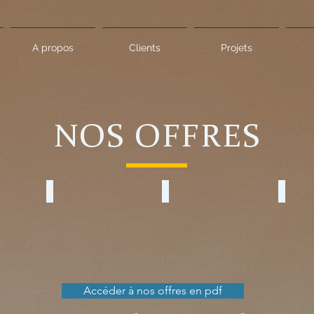
A propos
Clients
Projets
NOS OFFRES
aching
Motivation et Engagement
Business Intelligence
Transfo
Accéder à nos offres en pdf