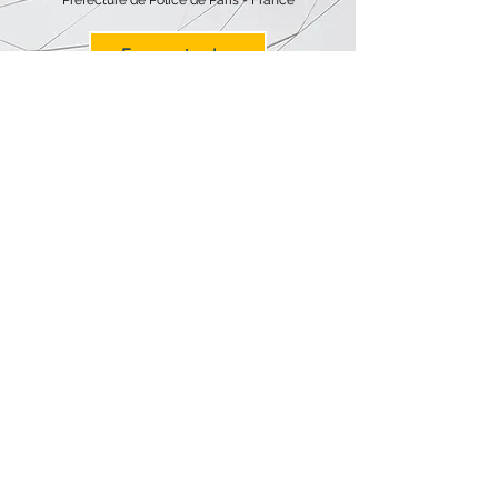
Préfecture de Police de Paris - France
En savoir plus
Le niveau d'implication de l'équipe
dans la mise en place des solutions
d'Excellence Opérationnelle et de
Business Intelligence a été bien au-
delà de mes espérances.