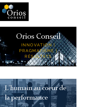
Orios Conseil
INNOVATION |
PRAGMATISME |
RÉSULTATS
L'humain au coeur de
la performance