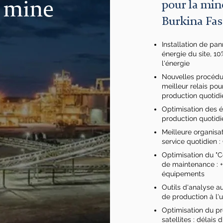
 mine
pour la min
Burkina Fas
Installation de pa
énergie du site, 1
l'éner
gie
Nouvelles procédu
meilleur relais pou
production quotid
Optimisation des é
production quotid
Meilleure organisa
service quotidien 
Optimisation du "C
de maintenance : +
équipements
Outils d'analyse
au
de production à l'
Optimisation du pr
satellites : délais