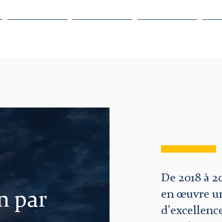
A propos
Clients
Projets
De 2018 à 2
en œuvre u
n par
d'excellenc