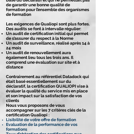
basé du déclaratif et qui ne permettait pas
de garantir une bonne qualité de
formation pour l’ensemble des organismes
de formation
Les exigences de Qualiopi sont plus fortes.
Des audits se font à intervalle régulier:
Un audit de certification initial qui permet
de s’assurer du respect à la Norme
Un audit de surveillance, réalisé après 14 à
24 mois
Un audit de renouvellement aura
également lieu tous les trois ans. Il
comprend une évaluation sur site et à
distance
Contrairement au référentiel Datadock qui
était basé essentiellement sur du
déclaratif, la certification QUALIOPI vise à
évaluer la qualité du service mis en place
et son impact sur la satisfaction de vos
clients
Nous vous proposons de vous
accompagner sur les 7 critères clés de la
certification Qualiopi :
Lisibilité de votre offre de formation
Evaluation de la performance de vos
formations